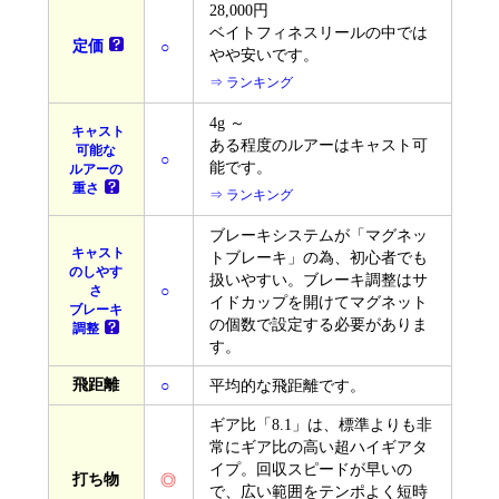
28,000円
ベイトフィネスリールの中では
定価
○
やや安いです。
⇒ ランキング
4g ～
キャスト
ある程度のルアーはキャスト可
可能な
○
能です。
ルアーの
重さ
⇒ ランキング
ブレーキシステムが「マグネッ
キャスト
トブレーキ」の為、初心者でも
のしやす
扱いやすい。ブレーキ調整はサ
○
さ
イドカップを開けてマグネット
ブレーキ
の個数で設定する必要がありま
調整
す。
飛距離
○
平均的な飛距離です。
ギア比「8.1」は、標準よりも非
常にギア比の高い超ハイギアタ
イプ。回収スピードが早いの
打ち物
◎
で、広い範囲をテンポよく短時