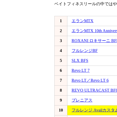
ベイトフィネスリールの中ではや
1
エランMTX
2
エランMTX 10th Anniversa
3
ROXANI ロキサーニ BF
4
フルレンジBF
5
SLX BFS
6
Revo LT 7
7
Revo LT／Revo LT 6
8
REVO ULTRACAST BF
9
ブレニアス
10
フルレンジ Availカスタ