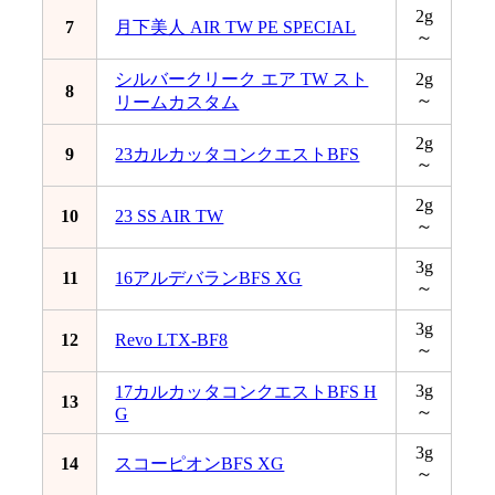
2g
7
月下美人 AIR TW PE SPECIAL
～
シルバークリーク エア TW スト
2g
8
～
リームカスタム
2g
9
23カルカッタコンクエストBFS
～
2g
10
23 SS AIR TW
～
3g
11
16アルデバランBFS XG
～
3g
12
Revo LTX-BF8
～
3g
17カルカッタコンクエストBFS H
13
～
G
3g
14
スコーピオンBFS XG
～