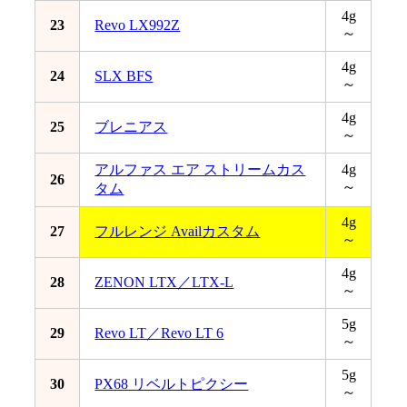
4g
23
Revo LX992Z
～
4g
24
SLX BFS
～
4g
25
ブレニアス
～
アルファス エア ストリームカス
4g
26
～
タム
4g
27
フルレンジ Availカスタム
～
4g
28
ZENON LTX／LTX-L
～
5g
29
Revo LT／Revo LT 6
～
5g
30
PX68 リベルトピクシー
～