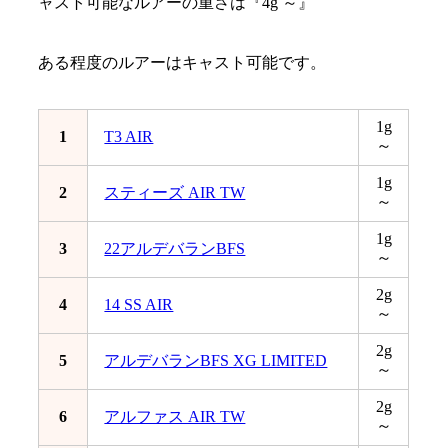
ャスト可能なルアーの重さは『4g ～』
ある程度のルアーはキャスト可能です。
1g
1
T3 AIR
～
1g
2
スティーズ AIR TW
～
1g
3
22アルデバランBFS
～
2g
4
14 SS AIR
～
2g
5
アルデバランBFS XG LIMITED
～
2g
6
アルファス AIR TW
～