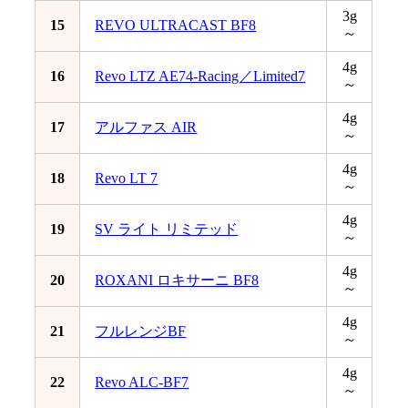
3g
15
REVO ULTRACAST BF8
～
4g
16
Revo LTZ AE74-Racing／Limited7
～
4g
17
アルファス AIR
～
4g
18
Revo LT 7
～
4g
19
SV ライト リミテッド
～
4g
20
ROXANI ロキサーニ BF8
～
4g
21
フルレンジBF
～
4g
22
Revo ALC-BF7
～