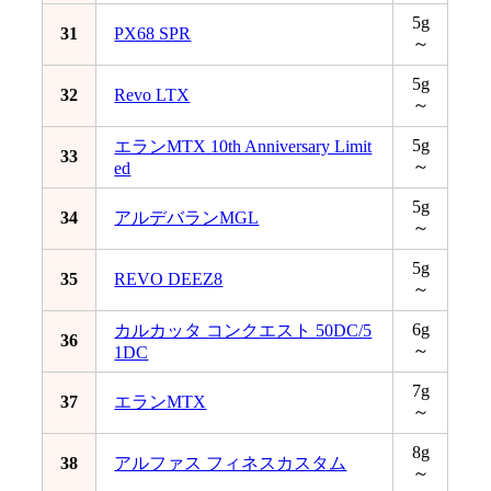
5g
31
PX68 SPR
～
5g
32
Revo LTX
～
5g
エランMTX 10th Anniversary Limit
33
～
ed
5g
34
アルデバランMGL
～
5g
35
REVO DEEZ8
～
6g
カルカッタ コンクエスト 50DC/5
36
～
1DC
7g
37
エランMTX
～
8g
38
アルファス フィネスカスタム
～