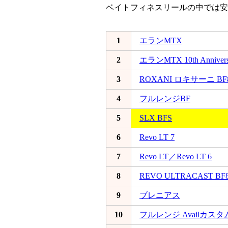
ベイトフィネスリールの中では安
1
エランMTX
2
エランMTX 10th Anniversa
3
ROXANI ロキサーニ BF
4
フルレンジBF
5
SLX BFS
6
Revo LT 7
7
Revo LT／Revo LT 6
8
REVO ULTRACAST BF
9
ブレニアス
10
フルレンジ Availカスタ