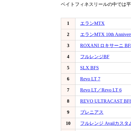
ベイトフィネスリールの中では平
1
エランMTX
2
エランMTX 10th Anniversa
3
ROXANI ロキサーニ BF
4
フルレンジBF
5
SLX BFS
6
Revo LT 7
7
Revo LT／Revo LT 6
8
REVO ULTRACAST BF
9
ブレニアス
10
フルレンジ Availカスタ